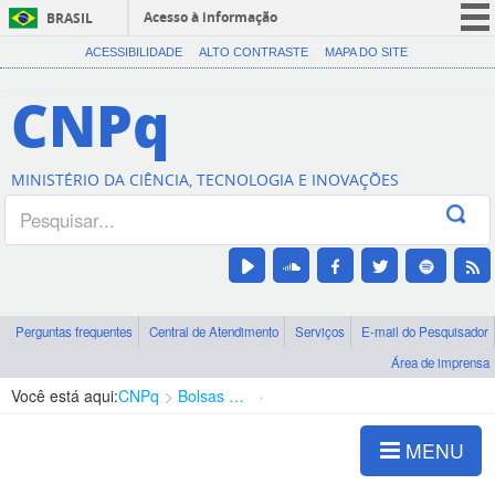
Acesso à informação
BRASIL
CORONAVÍRUS (COVID-19)
ACESSIBILIDADE
ALTO CONTRASTE
MAPA DO SITE
Participe
CNPq
Serviços
Legislação
MINISTÉRIO DA CIÊNCIA, TECNOLOGIA E INOVAÇÕES
Canais
Perguntas frequentes
Central de Atendimento
Serviços
E-mail do Pesquisador
Área de imprensa
Você está aqui:
CNPq
Bolsas e Auxílios Vigentes
Projetos de Pesquisa
MENU