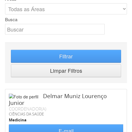
Busca
Filtrar
Limpar Filtros
Delmar Muniz Lourenço
Junior
COORDENADOR(A)
CIÊNCIAS DA SAÚDE
Medicina
E-mail