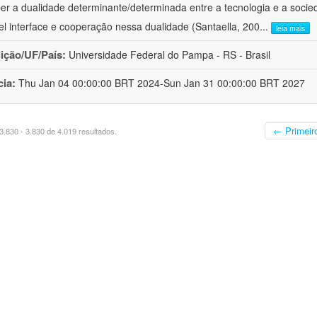
er a dualidade determinante/determinada entre a tecnologia e a socie
el interface e cooperação nessa dualidade (Santaella, 200
...
leia mais
uição/UF/País:
Universidade Federal do Pampa - RS - Brasil
cia:
Thu Jan 04 00:00:00 BRT 2024-Sun Jan 31 00:00:00 BRT 2027
← Primeir
.830 - 3.830 de 4.019 resultados.