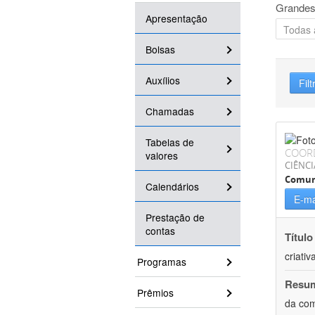
Grandes
Apresentação
Bolsas
Auxílios
Filt
Chamadas
Tabelas de
COOR
valores
CIÊNCI
Comun
Calendários
E-ma
Prestação de
contas
Título
criativ
Programas
Resu
Prêmios
da com