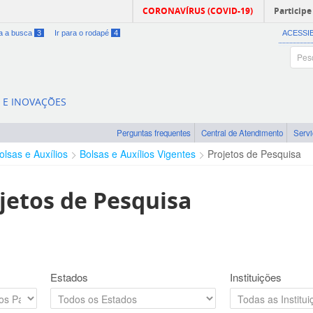
CORONAVÍRUS (COVID-19)
Participe
ra a busca
3
Ir para o rodapé
4
ACESSI
A E INOVAÇÕES
Perguntas frequentes
Central de Atendimento
Serv
olsas e Auxílios
Bolsas e Auxílios Vigentes
Projetos de Pesquisa
jetos de Pesquisa
Estados
Instituições