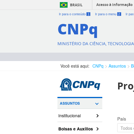
Acesso à informação
BRASIL
Ir para o conteúdo
1
Ir para o menu
2
Ir pa
CNPq
MINISTÉRIO DA CIÊNCIA, TECNOLOGI
Você está aqui:
CNPq
Assuntos
B
Pro
ASSUNTOS
Institucional
País
Bolsas e Auxílios