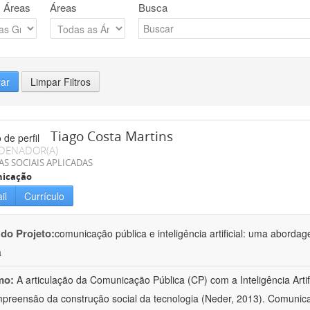
 Áreas
Áreas
Busca
rar
Limpar Filtros
Tiago Costa Martins
DENADOR(A)
AS SOCIAIS APLICADAS
icação
il
Currículo
 do Projeto:
comunicação pública e inteligência artificial: uma abordage
a
mo:
A articulação da Comunicação Pública (CP) com a Inteligência Artifi
preensão da construção social da tecnologia (Neder, 2013). Comunica