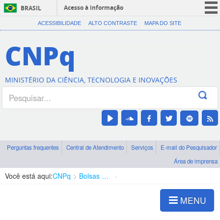
Acesso à informação
BRASIL
CORONAVÍRUS (COVID-19)
ACESSIBILIDADE
ALTO CONTRASTE
MAPA DO SITE
Participe
CNPq
Serviços
Legislação
MINISTÉRIO DA CIÊNCIA, TECNOLOGIA E INOVAÇÕES
Canais
Perguntas frequentes
Central de Atendimento
Serviços
E-mail do Pesquisador
Área de imprensa
Você está aqui:
CNPq
Bolsas e Auxílios Vigentes
Projetos de Pesquisa
MENU