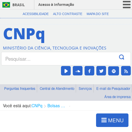
Acesso à informação
BRASIL
CORONAVÍRUS (COVID-19)
ACESSIBILIDADE
ALTO CONTRASTE
MAPA DO SITE
Participe
CNPq
Serviços
Legislação
MINISTÉRIO DA CIÊNCIA, TECNOLOGIA E INOVAÇÕES
Canais
Perguntas frequentes
Central de Atendimento
Serviços
E-mail do Pesquisador
Área de imprensa
Você está aqui:
CNPq
Bolsas e Auxílios Vigentes
Projetos de Pesquisa
MENU