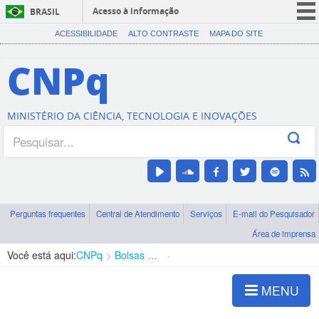
Acesso à informação
BRASIL
CORONAVÍRUS (COVID-19)
ACESSIBILIDADE
ALTO CONTRASTE
MAPA DO SITE
Participe
CNPq
Serviços
Legislação
MINISTÉRIO DA CIÊNCIA, TECNOLOGIA E INOVAÇÕES
Canais
Perguntas frequentes
Central de Atendimento
Serviços
E-mail do Pesquisador
Área de imprensa
Você está aqui:
CNPq
Bolsas e Auxílios Vigentes
Projetos de Pesquisa
MENU