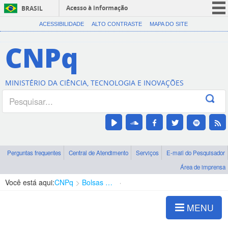
Acesso à informação
BRASIL
CORONAVÍRUS (COVID-19)
ACESSIBILIDADE
ALTO CONTRASTE
MAPA DO SITE
Participe
CNPq
Serviços
Legislação
MINISTÉRIO DA CIÊNCIA, TECNOLOGIA E INOVAÇÕES
Canais
Perguntas frequentes
Central de Atendimento
Serviços
E-mail do Pesquisador
Área de imprensa
Você está aqui:
CNPq
Bolsas e Auxílios Vigentes
Projetos de Pesquisa
MENU