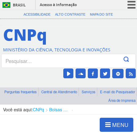
Acesso à informação
BRASIL
CORONAVÍRUS (COVID-19)
ACESSIBILIDADE
ALTO CONTRASTE
MAPA DO SITE
Participe
CNPq
Serviços
Legislação
MINISTÉRIO DA CIÊNCIA, TECNOLOGIA E INOVAÇÕES
Canais
Perguntas frequentes
Central de Atendimento
Serviços
E-mail do Pesquisador
Área de imprensa
Você está aqui:
CNPq
Bolsas e Auxílios Vigentes
Projetos de Pesquisa
MENU