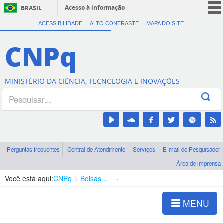
Acesso à informação
BRASIL
CORONAVÍRUS (COVID-19)
ACESSIBILIDADE
ALTO CONTRASTE
MAPA DO SITE
Participe
CNPq
Serviços
Legislação
MINISTÉRIO DA CIÊNCIA, TECNOLOGIA E INOVAÇÕES
Canais
Perguntas frequentes
Central de Atendimento
Serviços
E-mail do Pesquisador
Área de imprensa
Você está aqui:
CNPq
Bolsas e Auxílios Vigentes
Projetos de Pesquisa
MENU