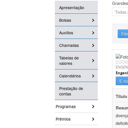
Grandes
Apresentação
Bolsas
Auxílios
Filt
Chamadas
Tabelas de
COOR
valores
ENGEN
Engen
Calendários
E-ma
Prestação de
contas
Título
Programas
Resu
doença
Prêmios
defici