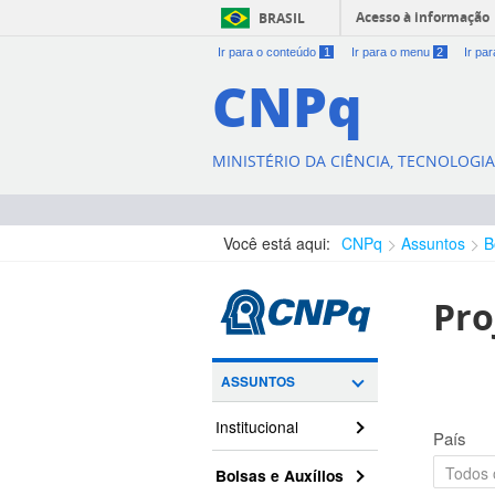
Acesso à informação
BRASIL
Ir para o conteúdo
1
Ir para o menu
2
Ir pa
CNPq
MINISTÉRIO DA CIÊNCIA, TECNOLOGI
Você está aqui:
CNPq
Assuntos
B
Pro
ASSUNTOS
Institucional
País
Bolsas e Auxílios