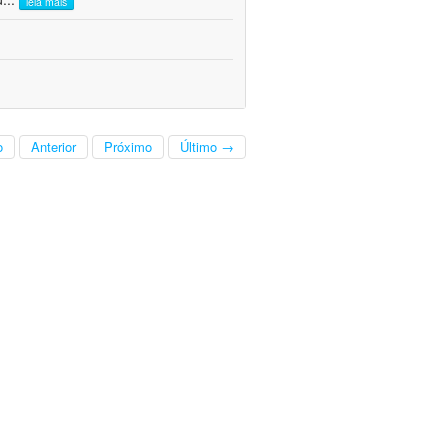
leia mais
o
Anterior
Próximo
Último →