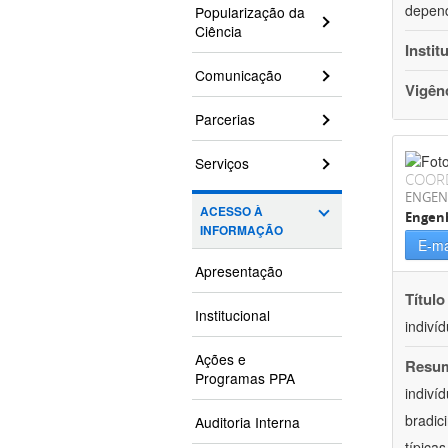
depend
Popularização da
Ciência
Instit
Comunicação
Vigên
Parcerias
Serviços
COOR
ENGEN
ACESSO À
Engen
INFORMAÇÃO
E-ma
Apresentação
Título
Institucional
indiví
Ações e
Resu
Programas PPA
indiví
bradic
Auditoria Interna
típica