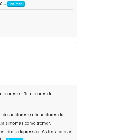
co
...
leia mais
s motores e não motores de
spectos motores e não motores de
am sintomas como tremor,
ivas, dor e depressão. As ferramentas
d
...