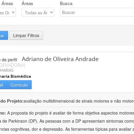
 Áreas
Áreas
Busca
rar
Limpar Filtros
Adriano de Oliveira Andrade
DENADOR(A)
HARIAS
haria Biomédica
il
Currículo
 do Projeto:
avaliação multidimensional de sinais motores e não moto
mo:
A proposta do projeto é avaliar de forma objetiva aspectos motor
 de Parkinson (DP). As pessoas com a DP apresentam sintomas como tr
ências cognitivas, dor e depressão. As ferramentas típicas para avaliar