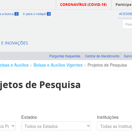
CORONAVÍRUS (COVID-19)
Participe
ra a busca
3
Ir para o rodapé
4
ACESSI
A E INOVAÇÕES
Perguntas frequentes
Central de Atendimento
Serv
olsas e Auxílios
Bolsas e Auxílios Vigentes
Projetos de Pesquisa
jetos de Pesquisa
Estados
Instituições