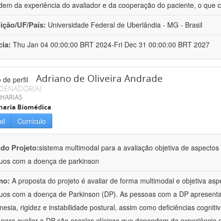
em da experiência do avaliador e da cooperação do paciente, o que 
uição/UF/País:
Universidade Federal de Uberlândia - MG - Brasil
cia:
Thu Jan 04 00:00:00 BRT 2024-Fri Dec 31 00:00:00 BRT 2027
Adriano de Oliveira Andrade
DENADOR(A)
HARIAS
haria Biomédica
il
Currículo
 do Projeto:
sistema multimodal para a avaliação objetiva de aspecto
duos com a doença de parkinson
mo:
A proposta do projeto é avaliar de forma multimodal e objetiva a
duos com a doença de Parkinson (DP). As pessoas com a DP apresent
inesia, rigidez e instabilidade postural, assim como deficiências cognit
s para avaliar a DP são escalas clínicas que dependem da experiência 