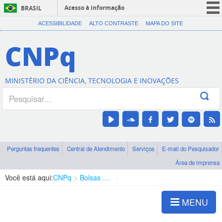
Acesso à informação
BRASIL
CORONAVÍRUS (COVID-19)
ACESSIBILIDADE
ALTO CONTRASTE
MAPA DO SITE
Participe
CNPq
Serviços
Legislação
MINISTÉRIO DA CIÊNCIA, TECNOLOGIA E INOVAÇÕES
Canais
Perguntas frequentes
Central de Atendimento
Serviços
E-mail do Pesquisador
Área de imprensa
Você está aqui:
CNPq
Bolsas e Auxílios Vigentes
Projetos de Pesquisa
MENU