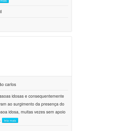
a mais
l
ão carlos
ssoas idosas e consequentemente
levam ao surgimento da presença do
essoa idosa, muitas vezes sem apoio
..
leia mais