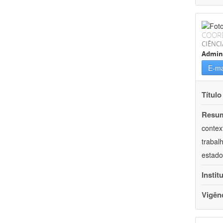
COOR
CIÊNCI
Admin
E-ma
Título
Resu
contex
trabal
estado
Instit
Vigên