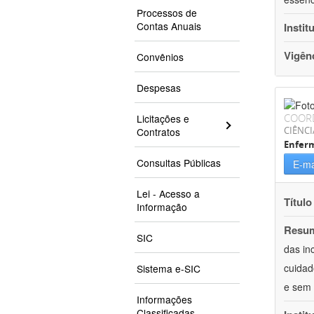
Processos de
Contas Anuais
Instit
Vigên
Convênios
Despesas
COOR
Licitações e
CIÊNCI
Contratos
Enfer
Consultas Públicas
E-ma
Lei - Acesso a
Título
Informação
Resu
SIC
das in
cuidad
Sistema e-SIC
e sem 
Informações
Classificadas