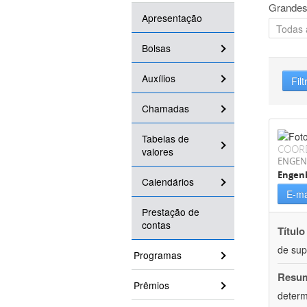
Grandes
Apresentação
Bolsas
Auxílios
Filt
Chamadas
Tabelas de
COOR
valores
ENGEN
Engen
Calendários
E-ma
Prestação de
contas
Título
de su
Programas
Resu
Prêmios
determ