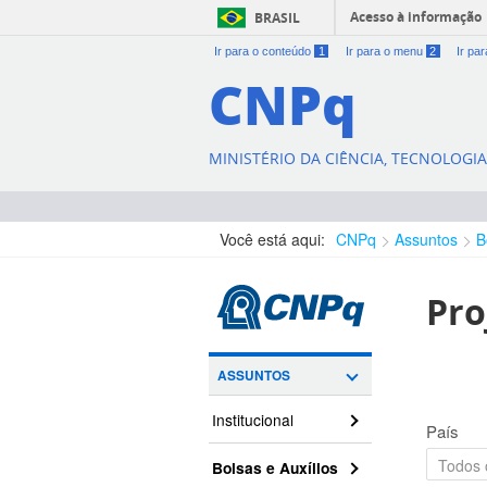
Acesso à informação
BRASIL
Ir para o conteúdo
1
Ir para o menu
2
Ir pa
CNPq
MINISTÉRIO DA CIÊNCIA, TECNOLOGI
Você está aqui:
CNPq
Assuntos
B
Pro
ASSUNTOS
Institucional
País
Bolsas e Auxílios