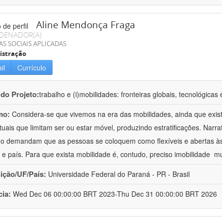
Aline Mendonça Fraga
DENADOR(A)
AS SOCIAIS APLICADAS
istração
il
Currículo
 do Projeto:
trabalho e (i)mobilidades: fronteiras globais, tecnológicas 
mo:
Considera-se que vivemos na era das mobilidades, ainda que exis
tuais que limitam ser ou estar móvel, produzindo estratificações. Na
ho demandam que as pessoas se coloquem como flexíveis e abertas à
 e país. Para que exista mobilidade é, contudo, preciso imobilidade  m
uição/UF/País:
Universidade Federal do Paraná - PR - Brasil
cia:
Wed Dec 06 00:00:00 BRT 2023-Thu Dec 31 00:00:00 BRT 2026