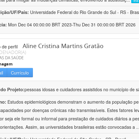
lei
uição/UF/País:
Universidade Federal do Rio Grande do Sul - RS - Brasi
cia:
Mon Dec 04 00:00:00 BRT 2023-Thu Dec 31 00:00:00 BRT 2026
Aline Cristina Martins Gratão
DENADOR(A)
AS DA SAÚDE
magem
il
Currículo
 do Projeto:
pessoas idosas e cuidadores assistidos no município de s
mo:
Estudos epidemiológicos demonstram o aumento da população pe
capacidades por doenças crônicas não transmissíveis. Estes fatores 
or seja ele formal ou informal para prestação de cuidados diários a p
orientações. Assim, as universidades brasileiras estão convocadas a
.