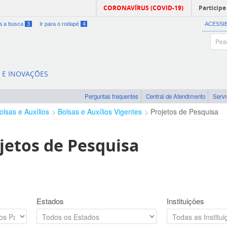
CORONAVÍRUS (COVID-19)
Participe
ra a busca
3
Ir para o rodapé
4
ACESSI
A E INOVAÇÕES
Perguntas frequentes
Central de Atendimento
Serv
olsas e Auxílios
Bolsas e Auxílios Vigentes
Projetos de Pesquisa
jetos de Pesquisa
Estados
Instituições