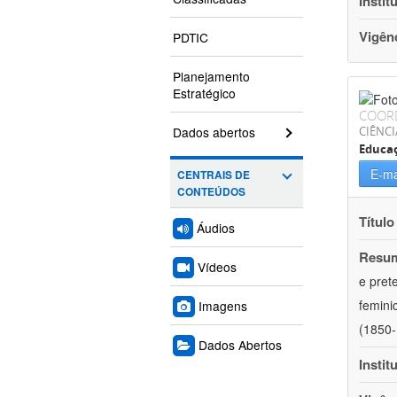
Instit
Vigên
PDTIC
Planejamento
Estratégico
COOR
Dados abertos
CIÊNC
Educa
E-ma
CENTRAIS DE
CONTEÚDOS
Título
Áudios
Resu
Vídeos
e pret
femini
Imagens
(1850-
Dados Abertos
Instit