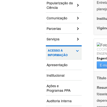
Entret
Popularização da
Ciência
planej
Comunicação
Instit
Vigên
Parcerias
Serviços
COOR
ACESSO À
ENGEN
INFORMAÇÃO
Engenh
Apresentação
E-ma
Institucional
Título
Ações e
Resu
Programas PPA
fóssei
depend
Auditoria Interna
essenc