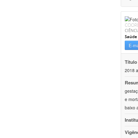
COOR
CIÊNCI
Saúde 
E-ma
Título
2018 
Resu
gestaç
e mort
baixo 
Instit
Vigên