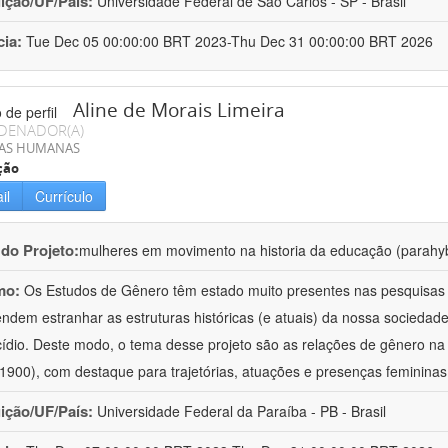
uição/UF/País:
Universidade Federal de São Carlos - SP - Brasil
cia:
Tue Dec 05 00:00:00 BRT 2023-Thu Dec 31 00:00:00 BRT 2026
Aline de Morais Limeira
DENADOR(A)
IAS HUMANAS
ção
il
Currículo
 do Projeto:
mulheres em movimento na historia da educação (parahy
mo:
Os Estudos de Gênero têm estado muito presentes nas pesquisas d
endem estranhar as estruturas históricas (e atuais) da nossa sociedad
cídio. Deste modo, o tema desse projeto são as relações de gênero n
1900), com destaque para trajetórias, atuações e presenças feminina
uição/UF/País:
Universidade Federal da Paraíba - PB - Brasil