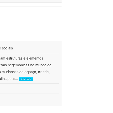
e sociais
tam estruturas e elementos
rrativas hegemônicas no mundo do
s mudanças de espaço, cidade,
uitas pess
...
leia mais