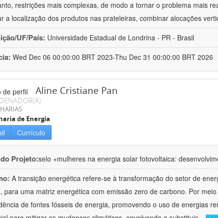
anto, restrições mais complexas, de modo a tornar o problema mais r
ar a localização dos produtos nas prateleiras, combinar alocações vert
uição/UF/País:
Universidade Estadual de Londrina - PR - Brasil
cia:
Wed Dec 06 00:00:00 BRT 2023-Thu Dec 31 00:00:00 BRT 2026
Aline Cristiane Pan
DENADOR(A)
HARIAS
aria de Energia
il
Currículo
 do Projeto:
selo +mulheres na energia solar fotovoltaica: desenvolvi
mo:
A transição energética refere-se à transformação do setor de energ
s, para uma matriz energética com emissão zero de carbono. Por meio d
ência de fontes fósseis de energia, promovendo o uso de energias re
ial para mitigar as mudanças climáticas, envolvendo a substituiç
...