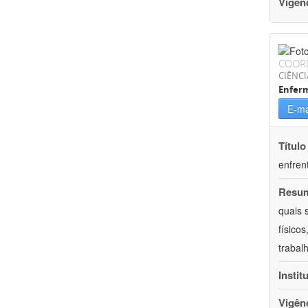
Vigên
COOR
CIÊNCI
Enfer
E-ma
Título
enfren
Resu
quais 
físico
trabal
Instit
Vigên