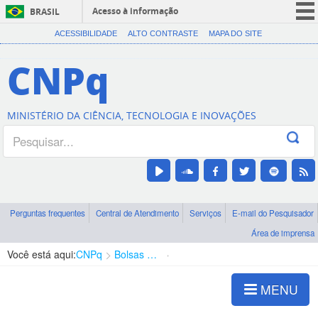
Acesso à informação
BRASIL
CORONAVÍRUS (COVID-19)
ACESSIBILIDADE
ALTO CONTRASTE
MAPA DO SITE
Participe
CNPq
Serviços
Legislação
MINISTÉRIO DA CIÊNCIA, TECNOLOGIA E INOVAÇÕES
Canais
Perguntas frequentes
Central de Atendimento
Serviços
E-mail do Pesquisador
Área de imprensa
Você está aqui:
CNPq
Bolsas e Auxílios Vigentes
Projetos de Pesquisa
MENU