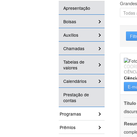
Grandes
Apresentação
Bolsas
Auxílios
Filt
Chamadas
Tabelas de
COOR
valores
CIÊNCI
Ciênci
Calendários
E-ma
Prestação de
contas
Título
discur
Programas
Resu
Prêmios
comple