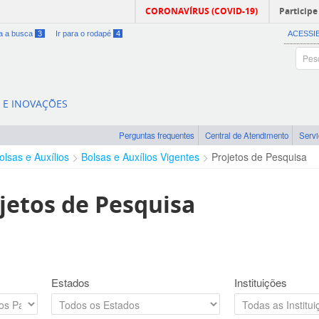
CORONAVÍRUS (COVID-19)
Participe
ra a busca
3
Ir para o rodapé
4
ACESSI
A E INOVAÇÕES
Perguntas frequentes
Central de Atendimento
Serv
olsas e Auxílios
Bolsas e Auxílios Vigentes
Projetos de Pesquisa
jetos de Pesquisa
Estados
Instituições