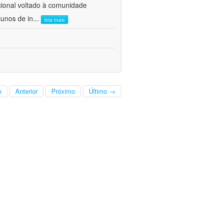
cional voltado à comunidade
lunos de in
...
leia mais
o
Anterior
Próximo
Último →