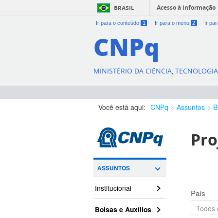
Acesso à informação
BRASIL
Ir para o conteúdo
1
Ir para o menu
2
Ir pa
CNPq
MINISTÉRIO DA CIÊNCIA, TECNOLOGI
Você está aqui:
CNPq
Assuntos
B
Pro
ASSUNTOS
Institucional
País
Bolsas e Auxílios