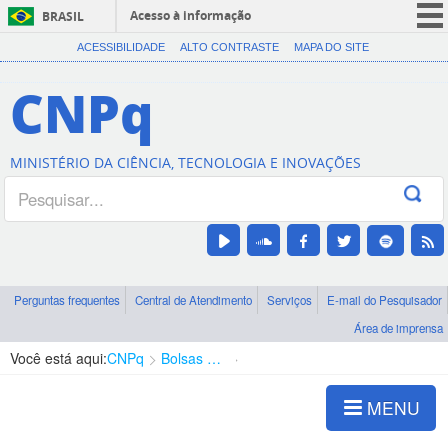
Acesso à informação
BRASIL
CORONAVÍRUS (COVID-19)
ACESSIBILIDADE
ALTO CONTRASTE
MAPA DO SITE
Participe
CNPq
Serviços
Legislação
MINISTÉRIO DA CIÊNCIA, TECNOLOGIA E INOVAÇÕES
Canais
Perguntas frequentes
Central de Atendimento
Serviços
E-mail do Pesquisador
Área de imprensa
Você está aqui:
CNPq
Bolsas e Auxílios Vigentes
Projetos de Pesquisa
MENU