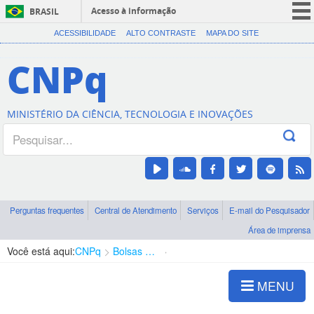
Acesso à informação
BRASIL
CORONAVÍRUS (COVID-19)
ACESSIBILIDADE
ALTO CONTRASTE
MAPA DO SITE
Participe
CNPq
Serviços
Legislação
MINISTÉRIO DA CIÊNCIA, TECNOLOGIA E INOVAÇÕES
Canais
Perguntas frequentes
Central de Atendimento
Serviços
E-mail do Pesquisador
Área de imprensa
Você está aqui:
CNPq
Bolsas e Auxílios Vigentes
Projetos de Pesquisa
MENU