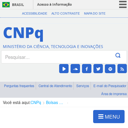
Acesso à informação
BRASIL
CORONAVÍRUS (COVID-19)
ACESSIBILIDADE
ALTO CONTRASTE
MAPA DO SITE
Participe
CNPq
Serviços
Legislação
MINISTÉRIO DA CIÊNCIA, TECNOLOGIA E INOVAÇÕES
Canais
Perguntas frequentes
Central de Atendimento
Serviços
E-mail do Pesquisador
Área de imprensa
Você está aqui:
CNPq
Bolsas e Auxílios Vigentes
Projetos de Pesquisa
MENU