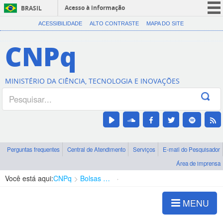
Acesso à informação
BRASIL
CORONAVÍRUS (COVID-19)
ACESSIBILIDADE
ALTO CONTRASTE
MAPA DO SITE
Participe
CNPq
Serviços
Legislação
MINISTÉRIO DA CIÊNCIA, TECNOLOGIA E INOVAÇÕES
Canais
Perguntas frequentes
Central de Atendimento
Serviços
E-mail do Pesquisador
Área de imprensa
Você está aqui:
CNPq
Bolsas e Auxílios Vigentes
Projetos de Pesquisa
MENU