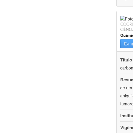
COOR
CIÊNCI
Quími
E-ma
Título
carbon
Resu
de um 
aniqui
tumore
Instit
Vigên