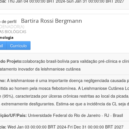
cia:
Thu Jan 04 00:00:00 BRT 2024-Sun Jan 31 00:00:00 BRT 2027
Bartira Rossi Bergmann
DENADOR(A)
AS BIOLÓGICAS
nologia
il
Currículo
 do Projeto:
colaboração brasil-bolívia para validação pré-clínica e cl
ratamento inovador da leishmaniose cutânea
mo:
A leishmaniose é uma importante doença negligenciada causada pe
itida ao homem pela mosca flebotomínea. A Leishmaniose Cutânea Loc
(95%), caracterizada por úlceras crônicas restritas ao local da picad
 extremamente desfigurantes. Estima-se que a incidência da CL seja d
uição/UF/País:
Universidade Federal do Rio de Janeiro - RJ - Brasil
cia:
Wed Jan 03 00:00:00 BRT 2024-Fri Dec 31 00:00:00 BRT 2027