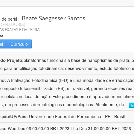
Beate Saegesser Santos
DENADOR(A)
AS EXATAS E DA TERRA
ca
il
Currículo
 do Projeto:
plataformas funcionais a base de nanoprismas de prata, 
o para amplificação fotodinâmica: desenvolvimento, estudo fotofísico 
mo:
A Inativação Fotodinâmica (IFD) é uma modalidade de erradicaçã
composto fotossensibilizador (FS), e luz visível, gerando espécies re
lar células no local de ação. Este procedimento é aprovado mundialmen
s, em processos dermatológicos e odontológicos. Atualmente, de
...
le
uição/UF/País:
Universidade Federal de Pernambuco - PE - Brasil
cia:
Wed Dec 06 00:00:00 BRT 2023-Thu Dec 31 00:00:00 BRT 2026