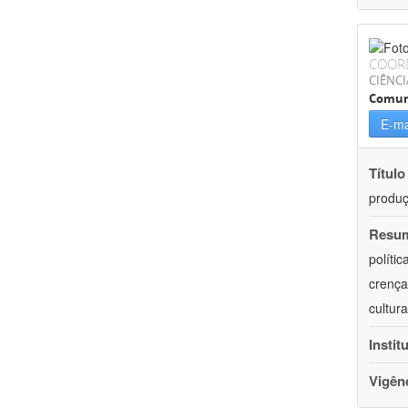
COOR
CIÊNCI
Comun
E-ma
Título
produ
Resu
políti
crença
cultur
Instit
Vigên