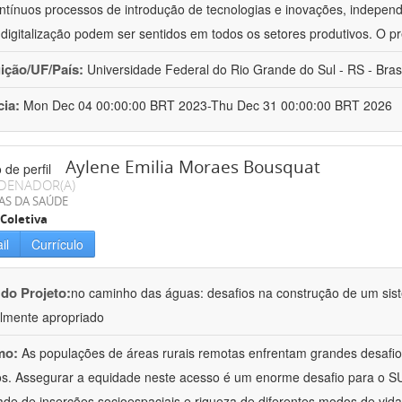
ntínuos processos de introdução de tecnologias e inovações, independ
 digitalização podem ser sentidos em todos os setores produtivos. O 
uição/UF/País:
Universidade Federal do Rio Grande do Sul - RS - Brasi
cia:
Mon Dec 04 00:00:00 BRT 2023-Thu Dec 31 00:00:00 BRT 2026
Aylene Emilia Moraes Bousquat
DENADOR(A)
AS DA SAÚDE
Coletiva
il
Currículo
 do Projeto:
no caminho das águas: desafios na construção de um sis
almente apropriado
mo:
As populações de áreas rurais remotas enfrentam grandes desafio
os. Assegurar a equidade neste acesso é um enorme desafio para o SU
ade de inserções socioespaciais e riqueza de diferentes modos de vid