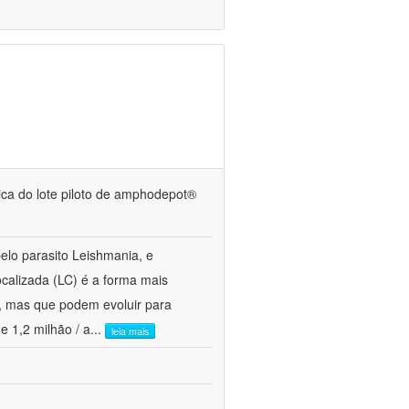
ínica do lote piloto de amphodepot®
lo parasito Leishmania, e
alizada (LC) é a forma mais
a, mas que podem evoluir para
e 1,2 milhão / a
...
leia mais