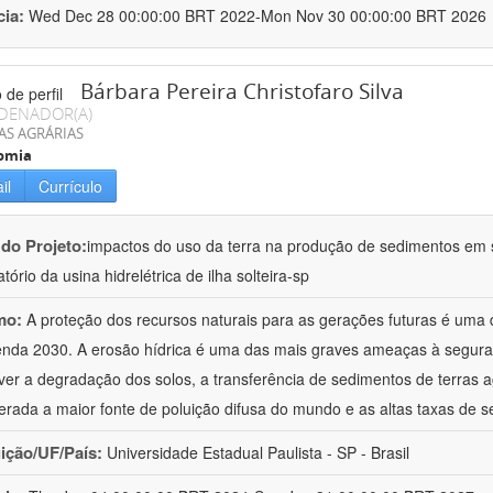
cia:
Wed Dec 28 00:00:00 BRT 2022-Mon Nov 30 00:00:00 BRT 2026
Bárbara Pereira Christofaro Silva
DENADOR(A)
AS AGRÁRIAS
omia
il
Currículo
 do Projeto:
impactos do uso da terra na produção de sedimentos em s
tório da usina hidrelétrica de ilha solteira-sp
mo:
A proteção dos recursos naturais para as gerações futuras é uma
nda 2030. A erosão hídrica é uma das mais graves ameaças à segura
er a degradação dos solos, a transferência de sedimentos de terras a
erada a maior fonte de poluição difusa do mundo e as altas taxas de 
uição/UF/País:
Universidade Estadual Paulista - SP - Brasil