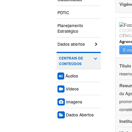
Vigên
PDTIC
Planejamento
COOR
Estratégico
CIÊNCI
Agron
Dados abertos
E-ma
CENTRAIS DE
CONTEÚDOS
Título
reserva
Áudios
Resu
Vídeos
da Age
promov
Imagens
consid
Dados Abertos
Instit