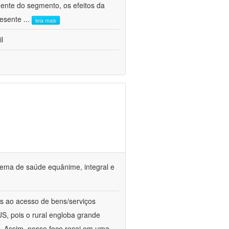
ente do segmento, os efeitos da
presente
...
leia mais
l
tema de saúde equânime, integral e
s ao acesso de bens/serviços
S, pois o rural engloba grande
a. Assim, nosso foco recai em uma