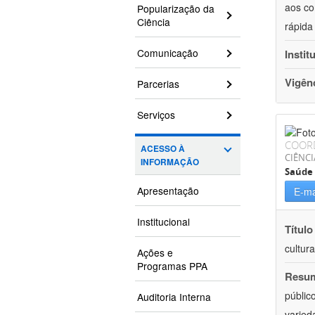
aos co
Popularização da
Ciência
rápida
Comunicação
Instit
Vigên
Parcerias
Serviços
COOR
ACESSO À
CIÊNCI
INFORMAÇÃO
Saúde 
Apresentação
E-ma
Institucional
Título
cultur
Ações e
Programas PPA
Resu
públic
Auditoria Interna
varied