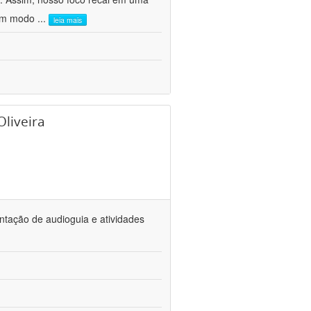
 um modo
...
leia mais
Oliveira
ntação de audioguia e atividades