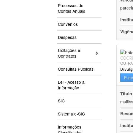
Processos de
parcel
Contas Anuais
Instit
Convênios
Vigên
Despesas
Licitações e
Contratos
COOR
OUTRA
Consultas Públicas
Divulg
E-ma
Lei - Acesso a
Informação
Título
SIC
multis
Resu
Sistema e-SIC
Instit
Informações
Classificadas