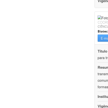
Vigên
COOR
CIÊNCI
Biotec
E-ma
Título
para t
Resu
transm
comum 
formas
Instit
Vigên