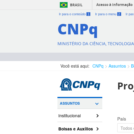
Acesso à informação
BRASIL
Ir para o conteúdo
1
Ir para o menu
2
Ir pa
CNPq
MINISTÉRIO DA CIÊNCIA, TECNOLOGI
Você está aqui:
CNPq
Assuntos
B
Pro
ASSUNTOS
Institucional
País
Bolsas e Auxílios