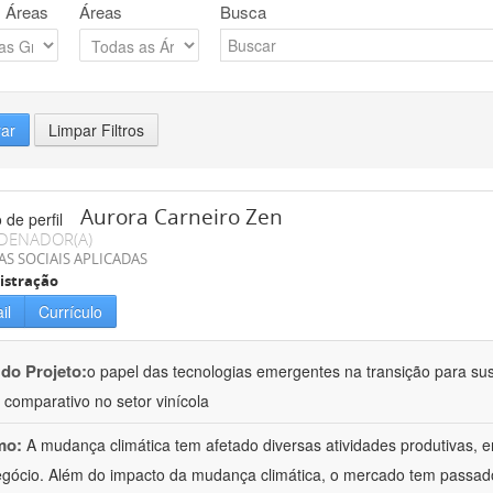
 Áreas
Áreas
Busca
rar
Limpar Filtros
Aurora Carneiro Zen
DENADOR(A)
AS SOCIAIS APLICADAS
istração
il
Currículo
 do Projeto:
o papel das tecnologias emergentes na transição para su
 comparativo no setor vinícola
mo:
A mudança climática tem afetado diversas atividades produtivas, e
gócio. Além do impacto da mudança climática, o mercado tem passa