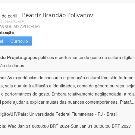
Beatriz Brandão Polivanov
DENADOR(A)
AS SOCIAIS APLICADAS
icação
il
Currículo
 do Projeto:
grupos políticos e performance de gosto na cultura digital
ção de dados
mo:
As experiências de consumo e produção cultural têm sido forteme
cas, seja quanto à afiliação a identidades, como de gênero ou raça, sej
 e performances de gosto. Embora relativamente negligenciada, a rela
al pode ajudar a explicar muitas das nuances contemporâneas. Plataf
..
uição/UF/País:
Universidade Federal Fluminense - RJ - Brasil
cia:
Wed Jan 31 00:00:00 BRT 2024-Sun Jan 31 00:00:00 BRT 2027