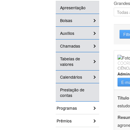
Grandes
Apresentação
Bolsas
Auxílios
Filt
Chamadas
Tabelas de
COOR
valores
CIÊNCI
Admin
Calendários
E-ma
Prestação de
contas
Título
estudo
Programas
Resu
Prêmios
agrone