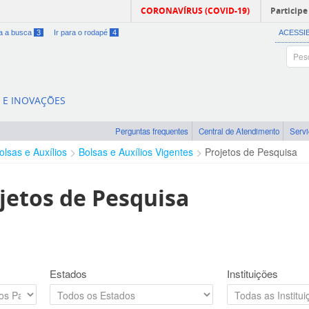
CORONAVÍRUS (COVID-19)
Participe
ra a busca
3
Ir para o rodapé
4
ACESSI
A E INOVAÇÕES
Perguntas frequentes
Central de Atendimento
Serv
olsas e Auxílios
Bolsas e Auxílios Vigentes
Projetos de Pesquisa
jetos de Pesquisa
Estados
Instituições