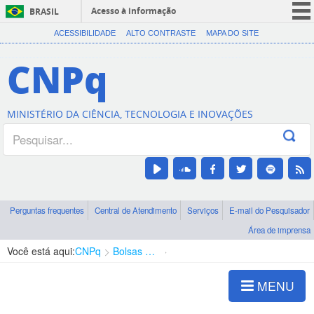
Acesso à informação
BRASIL
CORONAVÍRUS (COVID-19)
ACESSIBILIDADE
ALTO CONTRASTE
MAPA DO SITE
Participe
CNPq
Serviços
Legislação
MINISTÉRIO DA CIÊNCIA, TECNOLOGIA E INOVAÇÕES
Canais
Perguntas frequentes
Central de Atendimento
Serviços
E-mail do Pesquisador
Área de imprensa
Você está aqui:
CNPq
Bolsas e Auxílios Vigentes
Projetos de Pesquisa
MENU