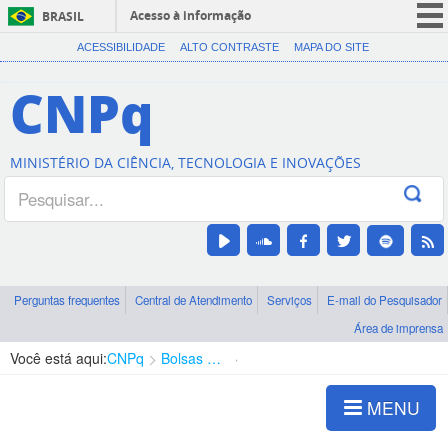
Acesso à informação
BRASIL
CORONAVÍRUS (COVID-19)
ACESSIBILIDADE
ALTO CONTRASTE
MAPA DO SITE
Participe
CNPq
Serviços
Legislação
MINISTÉRIO DA CIÊNCIA, TECNOLOGIA E INOVAÇÕES
Canais
Perguntas frequentes
Central de Atendimento
Serviços
E-mail do Pesquisador
Área de imprensa
Você está aqui:
CNPq
Bolsas e Auxílios Vigentes
Projetos de Pesquisa
MENU