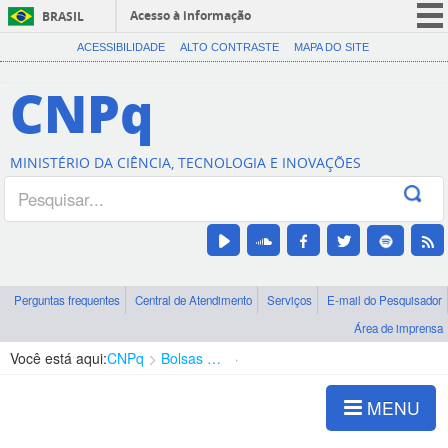
Acesso à informação
BRASIL
CORONAVÍRUS (COVID-19)
ACESSIBILIDADE
ALTO CONTRASTE
MAPA DO SITE
Participe
CNPq
Serviços
Legislação
MINISTÉRIO DA CIÊNCIA, TECNOLOGIA E INOVAÇÕES
Canais
Perguntas frequentes
Central de Atendimento
Serviços
E-mail do Pesquisador
Área de imprensa
Você está aqui:
CNPq
Bolsas e Auxílios Vigentes
Projetos de Pesquisa
MENU