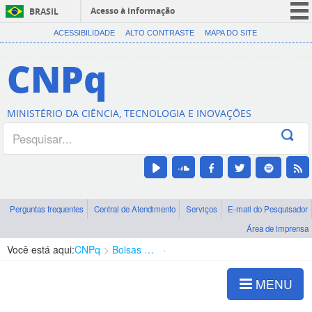
Acesso à informação
BRASIL
CORONAVÍRUS (COVID-19)
ACESSIBILIDADE
ALTO CONTRASTE
MAPA DO SITE
Participe
CNPq
Serviços
Legislação
MINISTÉRIO DA CIÊNCIA, TECNOLOGIA E INOVAÇÕES
Canais
Perguntas frequentes
Central de Atendimento
Serviços
E-mail do Pesquisador
Área de imprensa
Você está aqui:
CNPq
Bolsas e Auxílios Vigentes
Projetos de Pesquisa
MENU