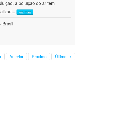
oluição, a poluição do ar tem
alizad
...
leia mais
 Brasil
o
Anterior
Próximo
Último →