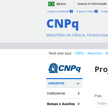
Acesso à informação
BRASIL
Ir para o conteúdo
1
Ir para o menu
2
Ir pa
CNPq
MINISTÉRIO DA CIÊNCIA, TECNOLOGI
Você está aqui:
CNPq
Assuntos
B
Pro
ASSUNTOS
Institucional
País
Bolsas e Auxílios