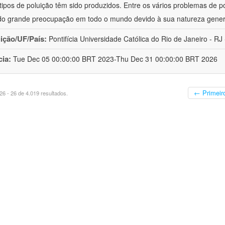
 tipos de poluição têm sido produzidos. Entre os vários problemas de p
o grande preocupação em todo o mundo devido à sua natureza gener
uição/UF/País:
Pontifícia Universidade Católica do Rio de Janeiro - RJ -
cia:
Tue Dec 05 00:00:00 BRT 2023-Thu Dec 31 00:00:00 BRT 2026
← Primeir
6 - 26 de 4.019 resultados.