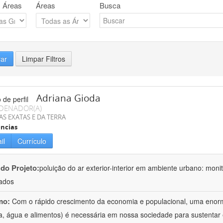
 Áreas
Áreas
Busca
rar
Limpar Filtros
Adriana Gioda
DENADOR(A)
AS EXATAS E DA TERRA
ncias
il
Currículo
 do Projeto:
poluição do ar exterior-interior em ambiente urbano: mon
ados
mo:
Com o rápido crescimento da economia e populacional, uma enorm
a, água e alimentos) é necessária em nossa sociedade para sustentar 