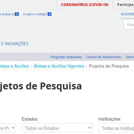
CORONAVÍRUS (COVID-19)
Participe
ra a busca
3
Ir para o rodapé
4
ACESSI
A E INOVAÇÕES
Perguntas frequentes
Central de Atendimento
Serv
olsas e Auxílios
Bolsas e Auxílios Vigentes
Projetos de Pesquisa
jetos de Pesquisa
Estados
Instituições