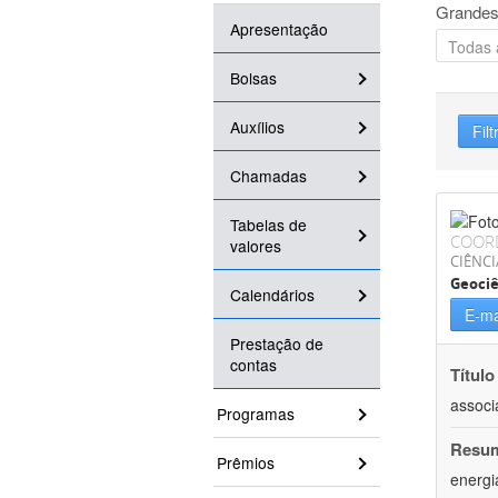
Grandes
Apresentação
Bolsas
Auxílios
Filt
Chamadas
Tabelas de
COOR
valores
CIÊNCI
Geociê
Calendários
E-ma
Prestação de
contas
Título
associ
Programas
Resu
Prêmios
energi