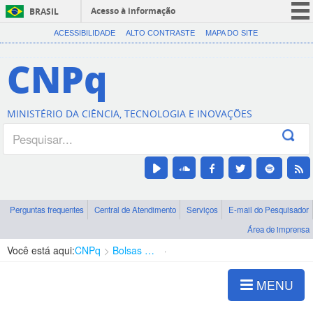
Acesso à informação
BRASIL
CORONAVÍRUS (COVID-19)
ACESSIBILIDADE
ALTO CONTRASTE
MAPA DO SITE
Participe
CNPq
Serviços
Legislação
MINISTÉRIO DA CIÊNCIA, TECNOLOGIA E INOVAÇÕES
Canais
Perguntas frequentes
Central de Atendimento
Serviços
E-mail do Pesquisador
Área de imprensa
Você está aqui:
CNPq
Bolsas e Auxílios Vigentes
Projetos de Pesquisa
MENU