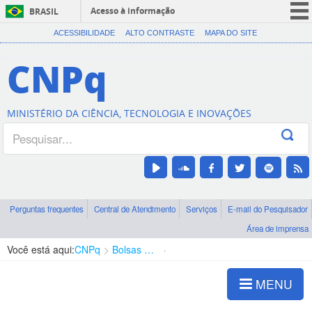
Acesso à informação
BRASIL
CORONAVÍRUS (COVID-19)
ACESSIBILIDADE
ALTO CONTRASTE
MAPA DO SITE
Participe
CNPq
Serviços
Legislação
MINISTÉRIO DA CIÊNCIA, TECNOLOGIA E INOVAÇÕES
Canais
Perguntas frequentes
Central de Atendimento
Serviços
E-mail do Pesquisador
Área de imprensa
Você está aqui:
CNPq
Bolsas e Auxílios Vigentes
Projetos de Pesquisa
MENU