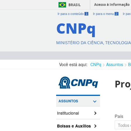
Acesso à informação
BRASIL
Ir para o conteúdo
1
Ir para o menu
2
Ir pa
CNPq
MINISTÉRIO DA CIÊNCIA, TECNOLOGI
Você está aqui:
CNPq
Assuntos
B
Pro
ASSUNTOS
Institucional
País
Bolsas e Auxílios