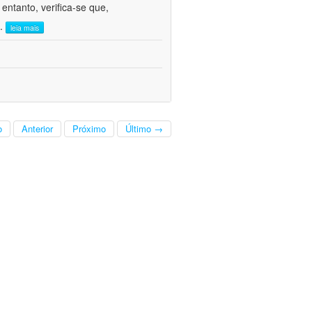
ntanto, verifica-se que,
..
leia mais
o
Anterior
Próximo
Último →