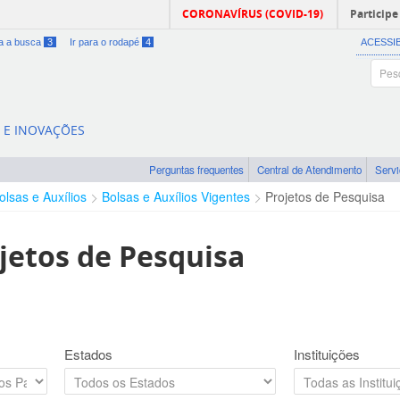
CORONAVÍRUS (COVID-19)
Participe
ra a busca
3
Ir para o rodapé
4
ACESSI
A E INOVAÇÕES
Perguntas frequentes
Central de Atendimento
Serv
olsas e Auxílios
Bolsas e Auxílios Vigentes
Projetos de Pesquisa
jetos de Pesquisa
Estados
Instituições