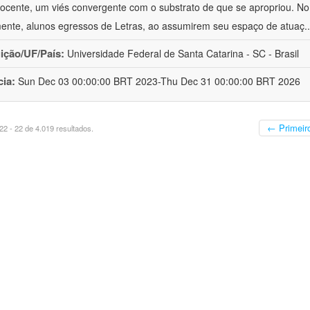
ocente, um viés convergente com o substrato de que se apropriou. No e
mente, alunos egressos de Letras, ao assumirem seu espaço de atuaç
.
uição/UF/País:
Universidade Federal de Santa Catarina - SC - Brasil
cia:
Sun Dec 03 00:00:00 BRT 2023-Thu Dec 31 00:00:00 BRT 2026
← Primeir
2 - 22 de 4.019 resultados.