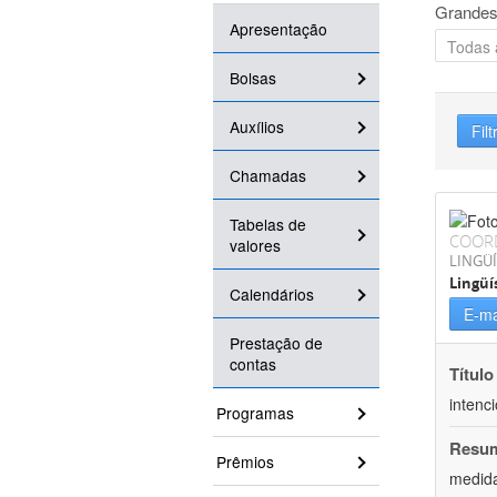
Grandes
Apresentação
Bolsas
Auxílios
Filt
Chamadas
Tabelas de
COOR
valores
LINGÜÍ
Lingüí
Calendários
E-ma
Prestação de
contas
Título
intenc
Programas
Resu
Prêmios
medida