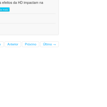
s efeitos da HD impactam na
eia mais
o
Anterior
Próximo
Último →