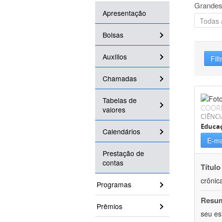
Grandes
Apresentação
Bolsas
Auxílios
Filt
Chamadas
Tabelas de
COOR
valores
CIÊNCI
Educaç
Calendários
E-ma
Prestação de
contas
Título
crônic
Programas
Resu
Prêmios
seu es