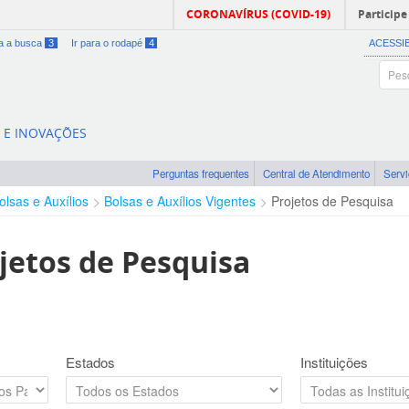
CORONAVÍRUS (COVID-19)
Participe
ra a busca
3
Ir para o rodapé
4
ACESSI
A E INOVAÇÕES
Perguntas frequentes
Central de Atendimento
Serv
olsas e Auxílios
Bolsas e Auxílios Vigentes
Projetos de Pesquisa
jetos de Pesquisa
Estados
Instituições