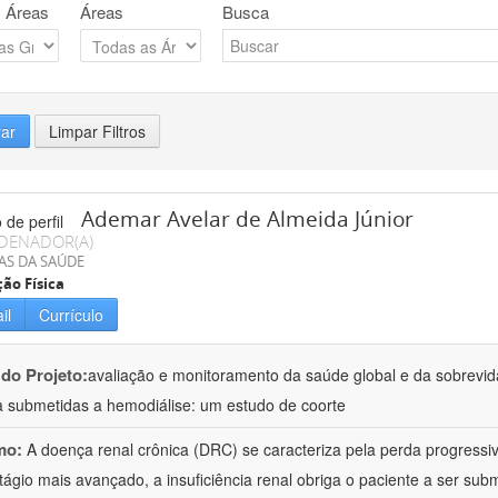
 Áreas
Áreas
Busca
rar
Limpar Filtros
Ademar Avelar de Almeida Júnior
DENADOR(A)
AS DA SAÚDE
ão Física
il
Currículo
 do Projeto:
avaliação e monitoramento da saúde global e da sobrevi
a submetidas a hemodiálise: um estudo de coorte
mo:
A doença renal crônica (DRC) se caracteriza pela perda progressiv
tágio mais avançado, a insuficiência renal obriga o paciente a ser subm