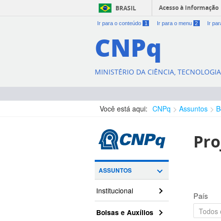
Acesso à informação
BRASIL
Ir para o conteúdo
1
Ir para o menu
2
Ir pa
CNPq
MINISTÉRIO DA CIÊNCIA, TECNOLOGI
Você está aqui:
CNPq
Assuntos
B
Pro
ASSUNTOS
Institucional
País
Bolsas e Auxílios