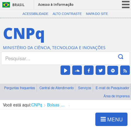
Acesso à informação
BRASIL
CORONAVÍRUS (COVID-19)
ACESSIBILIDADE
ALTO CONTRASTE
MAPA DO SITE
Participe
CNPq
Serviços
Legislação
MINISTÉRIO DA CIÊNCIA, TECNOLOGIA E INOVAÇÕES
Canais
Perguntas frequentes
Central de Atendimento
Serviços
E-mail do Pesquisador
Área de imprensa
Você está aqui:
CNPq
Bolsas e Auxílios Vigentes
Projetos de Pesquisa
MENU