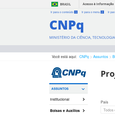
Acesso à informação
BRASIL
Ir para o conteúdo
1
Ir para o menu
2
Ir pa
CNPq
MINISTÉRIO DA CIÊNCIA, TECNOLOGI
Você está aqui:
CNPq
Assuntos
B
Pro
ASSUNTOS
Institucional
País
Bolsas e Auxílios