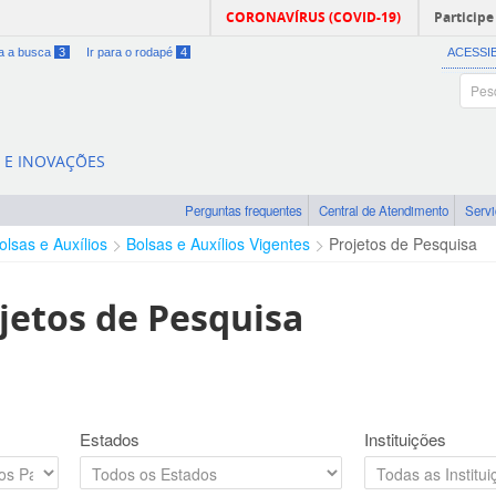
CORONAVÍRUS (COVID-19)
Participe
ra a busca
3
Ir para o rodapé
4
ACESSI
A E INOVAÇÕES
Perguntas frequentes
Central de Atendimento
Serv
olsas e Auxílios
Bolsas e Auxílios Vigentes
Projetos de Pesquisa
jetos de Pesquisa
Estados
Instituições