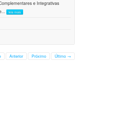
 Complementares e Integrativas
e
...
leia mais
o
Anterior
Próximo
Último →