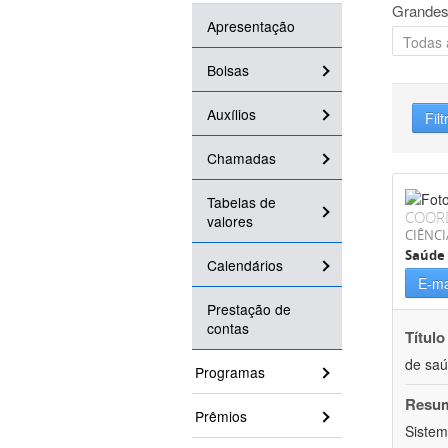
Grandes
Apresentação
Bolsas
Auxílios
Filt
Chamadas
Tabelas de
COOR
valores
CIÊNCI
Saúde 
Calendários
E-ma
Prestação de
contas
Título
de sa
Programas
Resu
Prêmios
Sistem