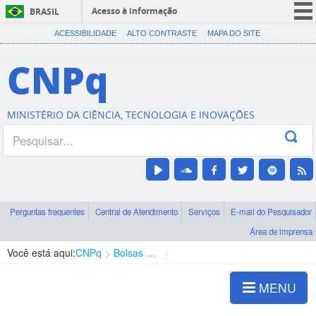
Acesso à informação
BRASIL
CORONAVÍRUS (COVID-19)
ACESSIBILIDADE
ALTO CONTRASTE
MAPA DO SITE
Participe
CNPq
Serviços
Legislação
MINISTÉRIO DA CIÊNCIA, TECNOLOGIA E INOVAÇÕES
Canais
Perguntas frequentes
Central de Atendimento
Serviços
E-mail do Pesquisador
Área de imprensa
Você está aqui:
CNPq
Bolsas e Auxílios Vigentes
Projetos de Pesquisa
MENU