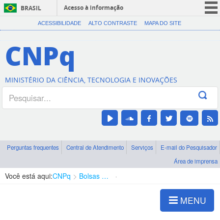
Acesso à informação
BRASIL
CORONAVÍRUS (COVID-19)
ACESSIBILIDADE
ALTO CONTRASTE
MAPA DO SITE
Participe
CNPq
Serviços
Legislação
MINISTÉRIO DA CIÊNCIA, TECNOLOGIA E INOVAÇÕES
Canais
Perguntas frequentes
Central de Atendimento
Serviços
E-mail do Pesquisador
Área de imprensa
Você está aqui:
CNPq
Bolsas e Auxílios Vigentes
Projetos de Pesquisa
MENU