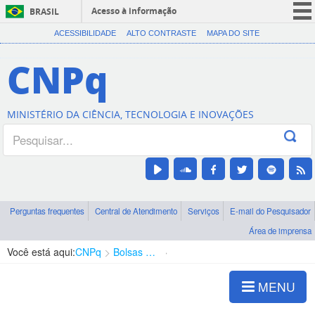
Acesso à informação
BRASIL
CORONAVÍRUS (COVID-19)
ACESSIBILIDADE
ALTO CONTRASTE
MAPA DO SITE
Participe
CNPq
Serviços
Legislação
MINISTÉRIO DA CIÊNCIA, TECNOLOGIA E INOVAÇÕES
Canais
Perguntas frequentes
Central de Atendimento
Serviços
E-mail do Pesquisador
Área de imprensa
Você está aqui:
CNPq
Bolsas e Auxílios Vigentes
Projetos de Pesquisa
MENU