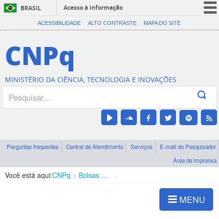
Acesso à informação
BRASIL
CORONAVÍRUS (COVID-19)
ACESSIBILIDADE
ALTO CONTRASTE
MAPA DO SITE
Participe
CNPq
Serviços
Legislação
MINISTÉRIO DA CIÊNCIA, TECNOLOGIA E INOVAÇÕES
Canais
Perguntas frequentes
Central de Atendimento
Serviços
E-mail do Pesquisador
Área de imprensa
Você está aqui:
CNPq
Bolsas e Auxílios Vigentes
Projetos de Pesquisa
MENU