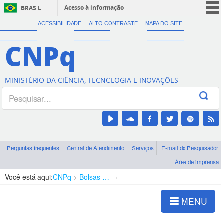
Acesso à informação
BRASIL
CORONAVÍRUS (COVID-19)
ACESSIBILIDADE
ALTO CONTRASTE
MAPA DO SITE
Participe
CNPq
Serviços
Legislação
MINISTÉRIO DA CIÊNCIA, TECNOLOGIA E INOVAÇÕES
Canais
Perguntas frequentes
Central de Atendimento
Serviços
E-mail do Pesquisador
Área de imprensa
Você está aqui:
CNPq
Bolsas e Auxílios Vigentes
Projetos de Pesquisa
MENU