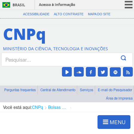
Acesso à informação
BRASIL
CORONAVÍRUS (COVID-19)
ACESSIBILIDADE
ALTO CONTRASTE
MAPA DO SITE
Participe
CNPq
Serviços
Legislação
MINISTÉRIO DA CIÊNCIA, TECNOLOGIA E INOVAÇÕES
Canais
Perguntas frequentes
Central de Atendimento
Serviços
E-mail do Pesquisador
Área de imprensa
Você está aqui:
CNPq
Bolsas e Auxílios Vigentes
Projetos de Pesquisa
MENU