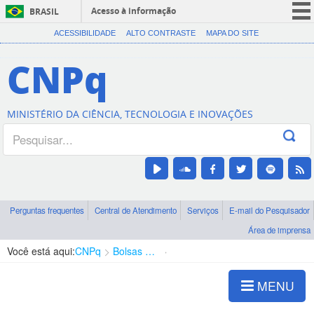
Acesso à informação
BRASIL
CORONAVÍRUS (COVID-19)
ACESSIBILIDADE
ALTO CONTRASTE
MAPA DO SITE
Participe
CNPq
Serviços
Legislação
MINISTÉRIO DA CIÊNCIA, TECNOLOGIA E INOVAÇÕES
Canais
Perguntas frequentes
Central de Atendimento
Serviços
E-mail do Pesquisador
Área de imprensa
Você está aqui:
CNPq
Bolsas e Auxílios Vigentes
Projetos de Pesquisa
MENU