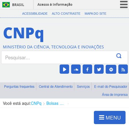
Acesso à informação
BRASIL
CORONAVÍRUS (COVID-19)
ACESSIBILIDADE
ALTO CONTRASTE
MAPA DO SITE
Participe
CNPq
Serviços
Legislação
MINISTÉRIO DA CIÊNCIA, TECNOLOGIA E INOVAÇÕES
Canais
Perguntas frequentes
Central de Atendimento
Serviços
E-mail do Pesquisador
Área de imprensa
Você está aqui:
CNPq
Bolsas e Auxílios Vigentes
Projetos de Pesquisa
MENU