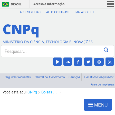
Acesso à informação
BRASIL
CORONAVÍRUS (COVID-19)
ACESSIBILIDADE
ALTO CONTRASTE
MAPA DO SITE
Participe
CNPq
Serviços
Legislação
MINISTÉRIO DA CIÊNCIA, TECNOLOGIA E INOVAÇÕES
Canais
Perguntas frequentes
Central de Atendimento
Serviços
E-mail do Pesquisador
Área de imprensa
Você está aqui:
CNPq
Bolsas e Auxílios Vigentes
Projetos de Pesquisa
MENU