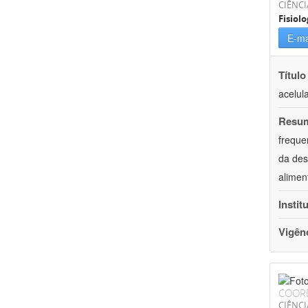
CIÊNCI
Fisiolo
E-ma
Título
acelul
Resu
freque
da des
alimen
Instit
Vigên
COOR
CIÊNCI