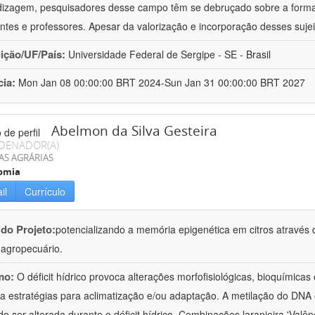
izagem, pesquisadores desse campo têm se debruçado sobre a formaç
ntes e professores. Apesar da valorização e incorporação desses sujei
uição/UF/País:
Universidade Federal de Sergipe - SE - Brasil
cia:
Mon Jan 08 00:00:00 BRT 2024-Sun Jan 31 00:00:00 BRT 2027
Abelmon da Silva Gesteira
DENADOR(A)
AS AGRÁRIAS
omia
il
Currículo
 do Projeto:
potencializando a memória epigenética em citros através d
o agropecuário.
mo:
O déficit hídrico provoca alterações morfofisiológicas, bioquímica
 a estratégias para aclimatização e/ou adaptação. A metilação do DNA 
o ser alterada durante o déficit hídrico. Combinações laranjeira 'Valên