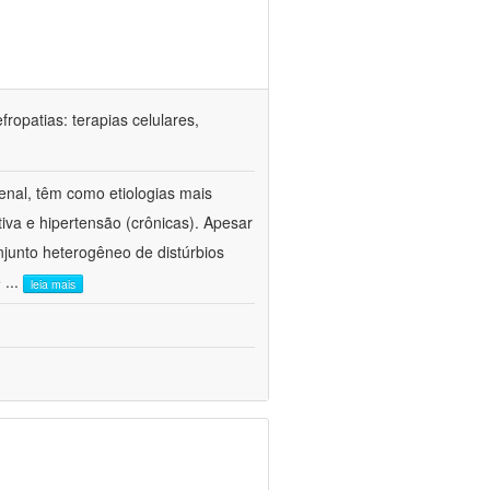
ropatias: terapias celulares,
enal, têm como etiologias mais
iva e hipertensão (crônicas). Apesar
junto heterogêneo de distúrbios
e
...
leia mais