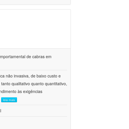
o comportamental de cabras em
ca não invasiva, de baixo custo e
tanto qualitativo quanto quantitativo,
ndimento às exigências
.
leia mais
l