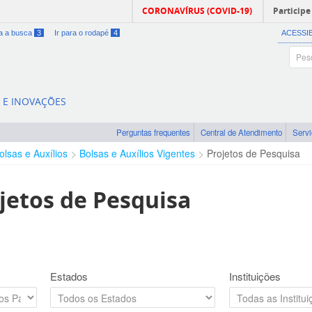
CORONAVÍRUS (COVID-19)
Participe
ra a busca
3
Ir para o rodapé
4
ACESSI
A E INOVAÇÕES
Perguntas frequentes
Central de Atendimento
Serv
olsas e Auxílios
Bolsas e Auxílios Vigentes
Projetos de Pesquisa
jetos de Pesquisa
Estados
Instituições