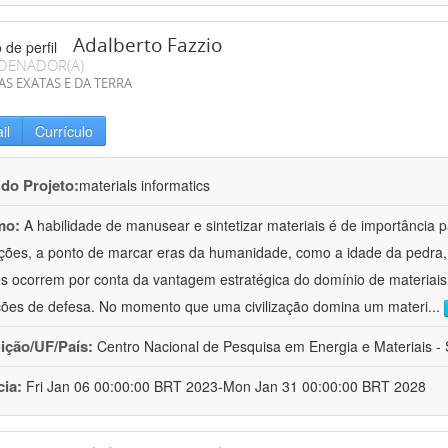
Adalberto Fazzio
DENADOR(A)
AS EXATAS E DA TERRA
il
Currículo
 do Projeto:
materials informatics
mo:
A habilidade de manusear e sintetizar materiais é de importância 
zações, a ponto de marcar eras da humanidade, como a idade da pedra, 
es ocorrem por conta da vantagem estratégica do domínio de materiais,
ções de defesa. No momento que uma civilização domina um materi
...
uição/UF/País:
Centro Nacional de Pesquisa em Energia e Materiais - S
cia:
Fri Jan 06 00:00:00 BRT 2023-Mon Jan 31 00:00:00 BRT 2028