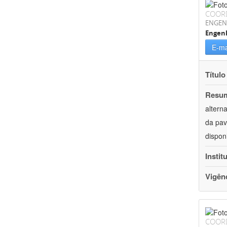
COOR
ENGEN
Engenh
E-ma
Título
Resu
altern
da pav
dispon
Instit
Vigên
COOR