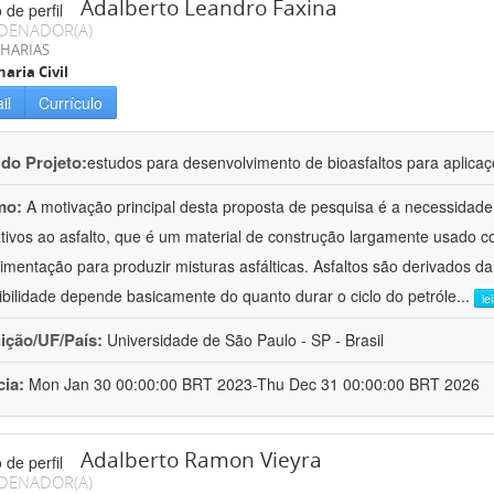
Adalberto Leandro Faxina
DENADOR(A)
HARIAS
aria Civil
il
Currículo
 do Projeto:
estudos para desenvolvimento de bioasfaltos para aplic
mo:
A motivação principal desta proposta de pesquisa é a necessidade
ativos ao asfalto, que é um material de construção largamente usado 
imentação para produzir misturas asfálticas. Asfaltos são derivados da
ibilidade depende basicamente do quanto durar o ciclo do petróle
...
le
uição/UF/País:
Universidade de São Paulo - SP - Brasil
cia:
Mon Jan 30 00:00:00 BRT 2023-Thu Dec 31 00:00:00 BRT 2026
Adalberto Ramon Vieyra
DENADOR(A)