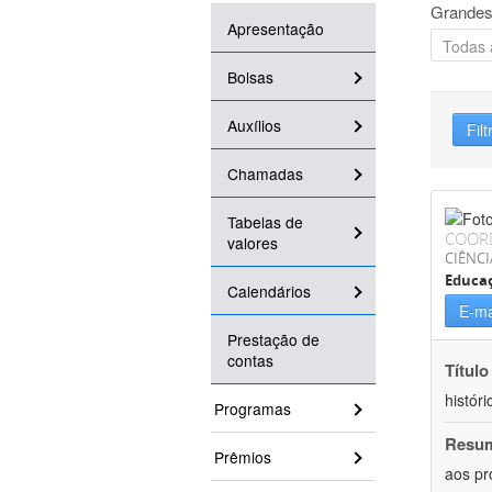
Grandes
Apresentação
Bolsas
Auxílios
Filt
Chamadas
Tabelas de
COOR
valores
CIÊNC
Educa
Calendários
E-ma
Prestação de
contas
Título
históri
Programas
Resu
Prêmios
aos pr