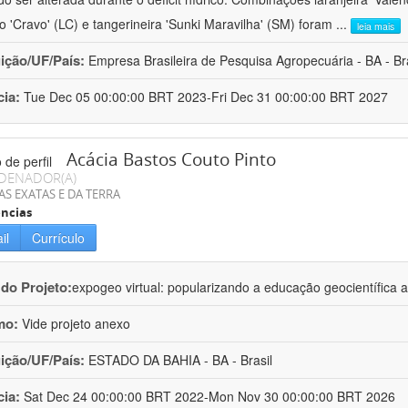
ro 'Cravo' (LC) e tangerineira 'Sunki Maravilha' (SM) foram
...
leia mais
uição/UF/País:
Empresa Brasileira de Pesquisa Agropecuária - BA - Bra
cia:
Tue Dec 05 00:00:00 BRT 2023-Fri Dec 31 00:00:00 BRT 2027
Acácia Bastos Couto Pinto
DENADOR(A)
AS EXATAS E DA TERRA
ncias
il
Currículo
 do Projeto:
expogeo virtual: popularizando a educação geocientífica a
mo:
Vide projeto anexo
uição/UF/País:
ESTADO DA BAHIA - BA - Brasil
cia:
Sat Dec 24 00:00:00 BRT 2022-Mon Nov 30 00:00:00 BRT 2026