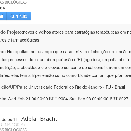
AS BIOLÓGICAS
gia
il
Currículo
 do Projeto:
novos e velhos atores para estratégias terapêuticas em nef
ares e farmacológicas
mo:
Nefropatias, nome amplo que caracteriza a diminuição da função r
ntes processos de isquemia-reperfusão (I/R) (agudos), uropatia obstrut
nutrição, a obesidade e o elevado consumo de sal constituírem um con
tares, elas têm a hipertensão como comorbidade comum que promov
uição/UF/País:
Universidade Federal do Rio de Janeiro - RJ - Brasil
cia:
Wed Feb 21 00:00:00 BRT 2024-Sun Feb 28 00:00:00 BRT 2027
Adelar Bracht
DENADOR(A)
AS BIOLÓGICAS