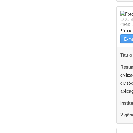
COOR
CIÊNCI
Física
E-ma
Título
Resu
civili
divisõ
aplica
Instit
Vigên