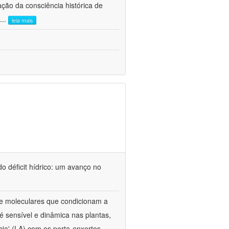
ão da consciência histórica de
...
leia mais
o déficit hídrico: um avanço no
s e moleculares que condicionam a
é sensível e dinâmica nas plantas,
cia' (LA) com os porta-enxertos