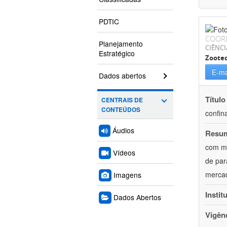
PDTIC
COOR
Planejamento
CIÊNCI
Estratégico
Zoote
E-ma
Dados abertos
Título
CENTRAIS DE
CONTEÚDOS
confin
Áudios
Resu
com mú
Vídeos
de par
mercad
Imagens
Instit
Dados Abertos
Vigên