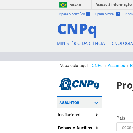
Acesso à informação
BRASIL
Ir para o conteúdo
1
Ir para o menu
2
Ir pa
CNPq
MINISTÉRIO DA CIÊNCIA, TECNOLOGI
Você está aqui:
CNPq
Assuntos
B
Pro
ASSUNTOS
Institucional
País
Bolsas e Auxílios