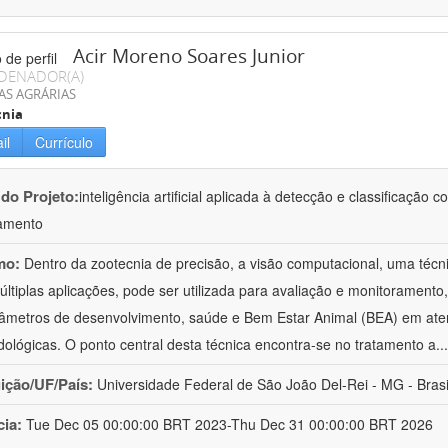
Acir Moreno Soares Junior
DENADOR(A)
AS AGRÁRIAS
cnia
il
Currículo
 do Projeto:
inteligência artificial aplicada à detecção e classificaçã
amento
mo:
Dentro da zootecnia de precisão, a visão computacional, uma técni
ltiplas aplicações, pode ser utilizada para avaliação e monitoramento, 
âmetros de desenvolvimento, saúde e Bem Estar Animal (BEA) em ate
ológicas. O ponto central desta técnica encontra-se no tratamento a
..
uição/UF/País:
Universidade Federal de São João Del-Rei - MG - Brasi
cia:
Tue Dec 05 00:00:00 BRT 2023-Thu Dec 31 00:00:00 BRT 2026