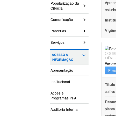
Aprend
Popularização da
Ciência
estuda
Comunicação
Instit
Vigên
Parcerias
Serviços
COOR
ACESSO À
CIÊNCI
INFORMAÇÃO
Agron
Apresentação
E-ma
Institucional
Título
cultiv
Ações e
Programas PPA
Resu
planta
Auditoria Interna
podend