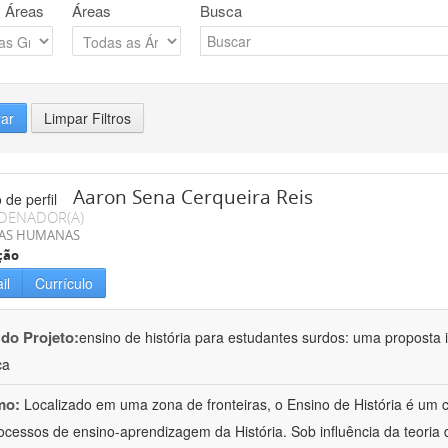
 Áreas
Áreas
Busca
rar
Limpar Filtros
Aaron Sena Cerqueira Reis
DENADOR(A)
IAS HUMANAS
ção
il
Currículo
 do Projeto:
ensino de história para estudantes surdos: uma proposta i
ca
mo:
Localizado em uma zona de fronteiras, o Ensino de História é um
ocessos de ensino-aprendizagem da História. Sob influência da teoria d