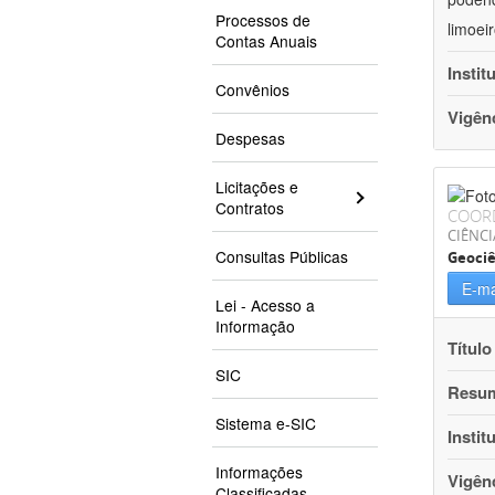
Processos de
limoei
Contas Anuais
Instit
Convênios
Vigên
Despesas
Licitações e
Contratos
COOR
CIÊNCI
Consultas Públicas
Geociê
E-ma
Lei - Acesso a
Informação
Título
SIC
Resu
Sistema e-SIC
Instit
Informações
Vigên
Classificadas