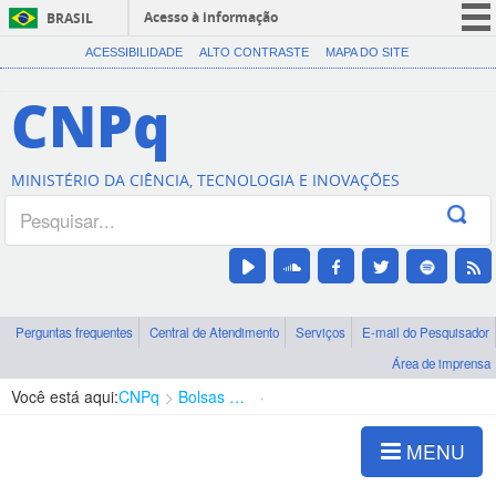
Acesso à informação
BRASIL
CORONAVÍRUS (COVID-19)
ACESSIBILIDADE
ALTO CONTRASTE
MAPA DO SITE
Participe
CNPq
Serviços
Legislação
MINISTÉRIO DA CIÊNCIA, TECNOLOGIA E INOVAÇÕES
Canais
Perguntas frequentes
Central de Atendimento
Serviços
E-mail do Pesquisador
Área de imprensa
Você está aqui:
CNPq
Bolsas e Auxílios Vigentes
Projetos de Pesquisa
MENU