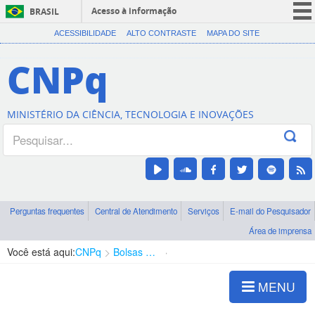
Acesso à informação
BRASIL
CORONAVÍRUS (COVID-19)
ACESSIBILIDADE
ALTO CONTRASTE
MAPA DO SITE
Participe
CNPq
Serviços
Legislação
MINISTÉRIO DA CIÊNCIA, TECNOLOGIA E INOVAÇÕES
Canais
Perguntas frequentes
Central de Atendimento
Serviços
E-mail do Pesquisador
Área de imprensa
Você está aqui:
CNPq
Bolsas e Auxílios Vigentes
Projetos de Pesquisa
MENU