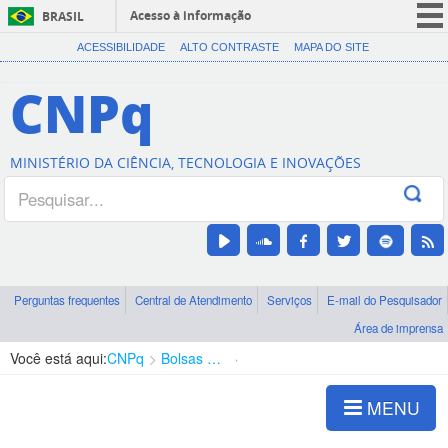
Acesso à informação
BRASIL
CORONAVÍRUS (COVID-19)
ACESSIBILIDADE
ALTO CONTRASTE
MAPA DO SITE
Participe
CNPq
Serviços
Legislação
MINISTÉRIO DA CIÊNCIA, TECNOLOGIA E INOVAÇÕES
Canais
Perguntas frequentes
Central de Atendimento
Serviços
E-mail do Pesquisador
Área de imprensa
Você está aqui:
CNPq
Bolsas e Auxílios Vigentes
Projetos de Pesquisa
MENU