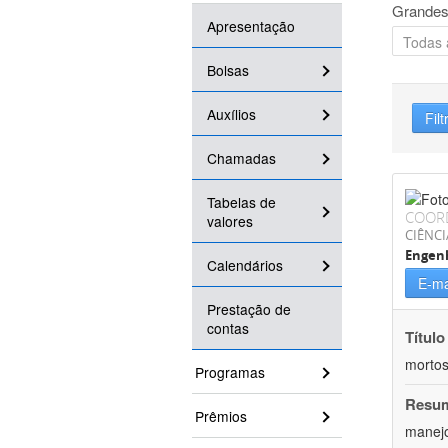
Grandes
Apresentação
Bolsas
Auxílios
Filt
Chamadas
Tabelas de
COOR
valores
CIÊNCI
Engenh
Calendários
E-ma
Prestação de
contas
Título
mortos
Programas
Resu
Prêmios
manejo