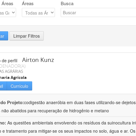
 Áreas
Áreas
Busca
rar
Limpar Filtros
Airton Kunz
DENADOR(A)
AS AGRÁRIAS
aria Agrícola
il
Currículo
 do Projeto:
codigestão anaeróbia em duas fases utilizando-se dejeto
 não abatidos para recuperação de hidrogênio e metano
mo:
As questões ambientais envolvendo os resíduos da suinocultura i
 e tratamento para mitigar-se os seus impactos no solo, água e ar. O