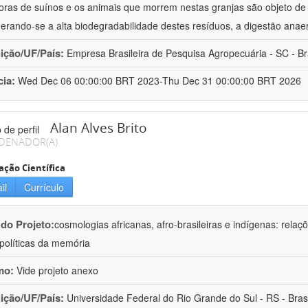
oras de suínos e os animais que morrem nestas granjas são objeto d
erando-se a alta biodegradabilidade destes resíduos, a digestão anae
uição/UF/País:
Empresa Brasileira de Pesquisa Agropecuária - SC - Br
cia:
Wed Dec 06 00:00:00 BRT 2023-Thu Dec 31 00:00:00 BRT 2026
Alan Alves Brito
DENADOR(A)
ação Científica
il
Currículo
 do Projeto:
cosmologias africanas, afro-brasileiras e indígenas: rela
olíticas da memória
mo:
Vide projeto anexo
uição/UF/País:
Universidade Federal do Rio Grande do Sul - RS - Brasi