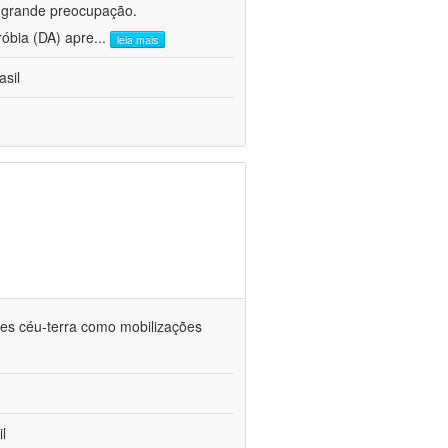
e grande preocupação.
róbia (DA) apre
...
leia mais
asil
ções céu-terra como mobilizações
l