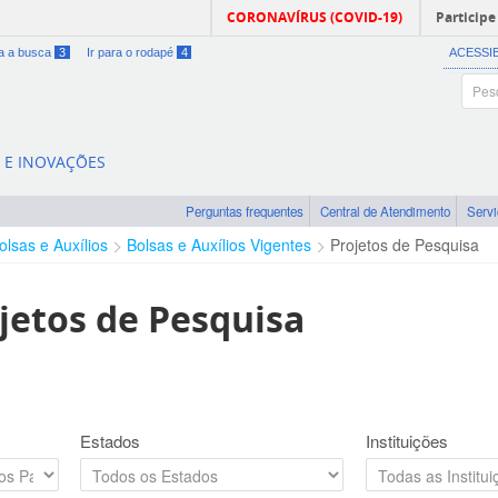
CORONAVÍRUS (COVID-19)
Participe
ra a busca
3
Ir para o rodapé
4
ACESSI
A E INOVAÇÕES
Perguntas frequentes
Central de Atendimento
Serv
olsas e Auxílios
Bolsas e Auxílios Vigentes
Projetos de Pesquisa
jetos de Pesquisa
Estados
Instituições