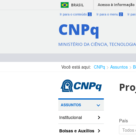
Acesso à informação
BRASIL
Ir para o conteúdo
1
Ir para o menu
2
Ir pa
CNPq
MINISTÉRIO DA CIÊNCIA, TECNOLOGI
Você está aqui:
CNPq
Assuntos
B
Pro
ASSUNTOS
Institucional
País
Bolsas e Auxílios