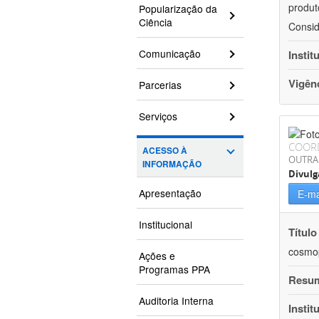
produt
Popularização da
Ciência
Consid
Comunicação
Instit
Vigên
Parcerias
Serviços
COOR
ACESSO À
OUTRA
INFORMAÇÃO
Divulg
Apresentação
E-ma
Institucional
Título
cosmop
Ações e
Programas PPA
Resu
Auditoria Interna
Instit