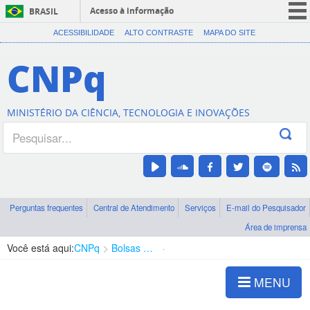
Acesso à informação
BRASIL
CORONAVÍRUS (COVID-19)
ACESSIBILIDADE
ALTO CONTRASTE
MAPA DO SITE
Participe
CNPq
Serviços
Legislação
MINISTÉRIO DA CIÊNCIA, TECNOLOGIA E INOVAÇÕES
Canais
Perguntas frequentes
Central de Atendimento
Serviços
E-mail do Pesquisador
Área de imprensa
Você está aqui:
CNPq
Bolsas e Auxílios Vigentes
Projetos de Pesquisa
MENU