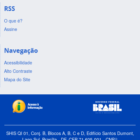
RSS
O que é?
Assine
Navegação
Acessibilidade
Alto Contraste
Mapa do Site
SHIS QI 01, Conj. B, Blocos A, B, C e D, Edifício Santos Dumont,
Lago Sul, Brasília - DF, CEP 71.605-001 - CNPJ: