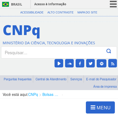
Acesso à informação
BRASIL
CORONAVÍRUS (COVID-19)
ACESSIBILIDADE
ALTO CONTRASTE
MAPA DO SITE
Participe
CNPq
Serviços
Legislação
MINISTÉRIO DA CIÊNCIA, TECNOLOGIA E INOVAÇÕES
Canais
Perguntas frequentes
Central de Atendimento
Serviços
E-mail do Pesquisador
Área de imprensa
Você está aqui:
CNPq
Bolsas e Auxílios Vigentes
Projetos de Pesquisa
MENU