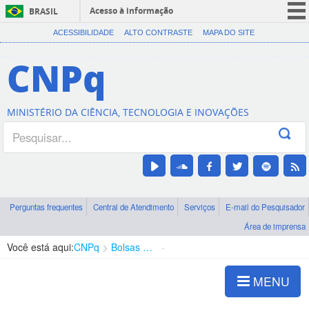
Acesso à informação
BRASIL
CORONAVÍRUS (COVID-19)
ACESSIBILIDADE
ALTO CONTRASTE
MAPA DO SITE
Participe
CNPq
Serviços
Legislação
MINISTÉRIO DA CIÊNCIA, TECNOLOGIA E INOVAÇÕES
Canais
Perguntas frequentes
Central de Atendimento
Serviços
E-mail do Pesquisador
Área de imprensa
Você está aqui:
CNPq
Bolsas e Auxílios Vigentes
Projetos de Pesquisa
MENU