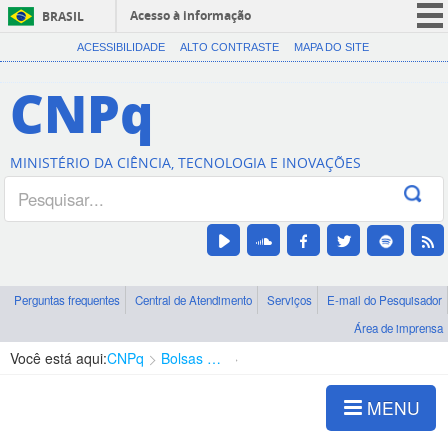
Acesso à informação
BRASIL
CORONAVÍRUS (COVID-19)
ACESSIBILIDADE
ALTO CONTRASTE
MAPA DO SITE
Participe
CNPq
Serviços
Legislação
MINISTÉRIO DA CIÊNCIA, TECNOLOGIA E INOVAÇÕES
Canais
Perguntas frequentes
Central de Atendimento
Serviços
E-mail do Pesquisador
Área de imprensa
Você está aqui:
CNPq
Bolsas e Auxílios Vigentes
Projetos de Pesquisa
MENU