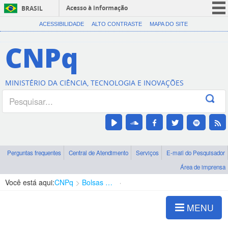
Acesso à informação
BRASIL
CORONAVÍRUS (COVID-19)
ACESSIBILIDADE
ALTO CONTRASTE
MAPA DO SITE
Participe
CNPq
Serviços
Legislação
MINISTÉRIO DA CIÊNCIA, TECNOLOGIA E INOVAÇÕES
Canais
Perguntas frequentes
Central de Atendimento
Serviços
E-mail do Pesquisador
Área de imprensa
Você está aqui:
CNPq
Bolsas e Auxílios Vigentes
Projetos de Pesquisa
MENU