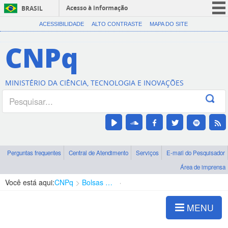
Acesso à informação
BRASIL
CORONAVÍRUS (COVID-19)
ACESSIBILIDADE
ALTO CONTRASTE
MAPA DO SITE
Participe
CNPq
Serviços
Legislação
MINISTÉRIO DA CIÊNCIA, TECNOLOGIA E INOVAÇÕES
Canais
Perguntas frequentes
Central de Atendimento
Serviços
E-mail do Pesquisador
Área de imprensa
Você está aqui:
CNPq
Bolsas e Auxílios Vigentes
Projetos de Pesquisa
MENU