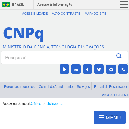
Acesso à informação
BRASIL
CORONAVÍRUS (COVID-19)
ACESSIBILIDADE
ALTO CONTRASTE
MAPA DO SITE
Participe
CNPq
Serviços
Legislação
MINISTÉRIO DA CIÊNCIA, TECNOLOGIA E INOVAÇÕES
Canais
Perguntas frequentes
Central de Atendimento
Serviços
E-mail do Pesquisador
Área de imprensa
Você está aqui:
CNPq
Bolsas e Auxílios Vigentes
Projetos de Pesquisa
MENU